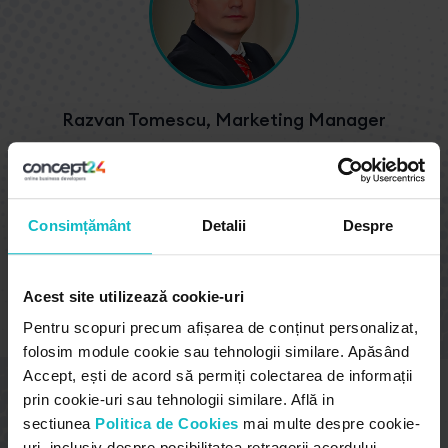
Razvan Tomescu, Marketing Manager
Am avut nevoie de o aplicație ecommerce
dedicată departamentului comercial. Concept24
a realizat analiza proceselor de business și a
Consimțământ
Detalii
Despre
dezvoltat o aplicație performantă, personalizată,
în conformitate cu solicitările noastre. S-au
încadrat într-un termen scurt de execuție și au
avut un preț competitiv. Sunt o echipă de
Acest site utilizează cookie-uri
profesioniști!
Pentru scopuri precum afișarea de conținut personalizat,
folosim module cookie sau tehnologii similare. Apăsând
Accept, ești de acord să permiți colectarea de informații
GRUPUL TITAN MACHINERY
prin cookie-uri sau tehnologii similare. Află in
sectiunea
Politica de Cookies
mai multe despre cookie-
uri, inclusiv despre posibilitatea retragerii acordului.