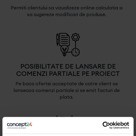
Permiti clientului sa vizualizeze online calculatia si
sa sugereze modificari de produse.
POSIBILITATE DE LANSARE DE
COMENZI PARTIALE PE PROIECT
Pe baza ofertei acceptate de catre client se
lanseaza comenzi partiale si se emit facturi de
plata.