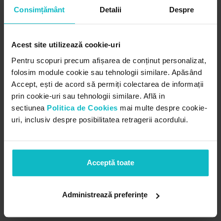
Consimțământ
Detalii
Despre
REZERVARI DE STOC PANA LA
ACHITAREA FACTURII DE AVANS
Acest site utilizează cookie-uri
Pana la expirarea termenului de plata stocul de
produse ramane rezervat clientului.
Pentru scopuri precum afișarea de conținut personalizat,
folosim module cookie sau tehnologii similare. Apăsând
Accept, ești de acord să permiți colectarea de informații
prin cookie-uri sau tehnologii similare. Află in
sectiunea
Politica de Cookies
mai multe despre cookie-
uri, inclusiv despre posibilitatea retragerii acordului.
SISTEM DE DISCOUNTURI IN
FUNCTIE DE VALOAREA
Acceptă toate
COMANDATA
Clientii primesc discounturi progresive, in functie
de valoarea comenzilor.
Administrează preferințe