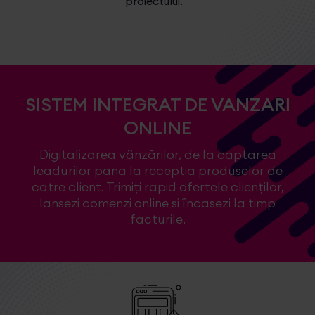
proiectului.
SISTEM INTEGRAT DE VANZARI
ONLINE
Digitalizarea vânzărilor, de la captarea
leadurilor pana la receptia produselor de
catre client. Trimiți rapid ofertele clienților,
lansezi comenzi online si încasezi la timp
facturile.