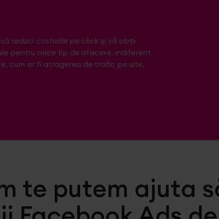
ă reduci costurile pe click și să obții
e pentru orice tip de afacere, indiferent
e, cum ar fi atragerea de trafic pe site,
 te putem ajuta s
i Facebook Ads de