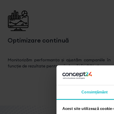
Optimizare continuă
Monitorizăm performanța și ajustăm campaniile în
funcție de rezultate pentru a îmbunătăți ROI-ul.
Consimțământ
Acest site utilizează cookie-