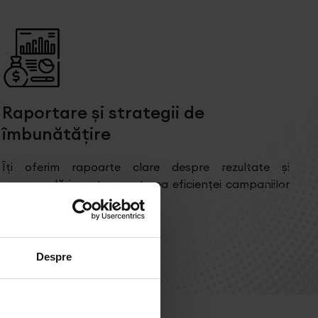
Raportare și strategii de
îmbunătățire
Îți oferim rapoarte clare despre rezultate și
recomandări pentru creșterea eficienței campaniilor
tale
Despre