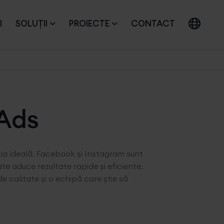
I
SOLUȚII
PROIECTE
CONTACT
Ads
uția ideală. Facebook și Instagram sunt
te aduce rezultate rapide și eficiente.
e calitate și o echipă care știe să