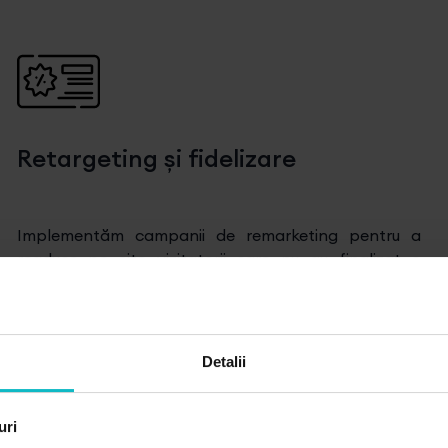
Retargeting și fidelizare
Implementăm campanii de remarketing pentru a
readuce pe site vizitatorii care nu au finalizat o
achiziție.
Detalii
uri