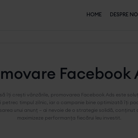
HOME
DESPRE NO
omovare Facebook 
și să îți crești vânzările, promovarea Facebook Ads este sol
petrec timpul zilnic, iar o campanie bine optimizată îți poa
sarea unui anunț – ai nevoie de o strategie solidă, conținut d
maximizeze performanța fiecărui leu investit.