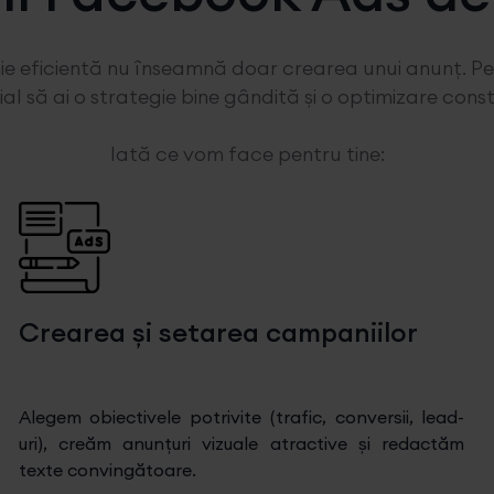
 eficientă nu înseamnă doar crearea unui anunț. Pent
ial să ai o strategie bine gândită și o optimizare cons
Iată ce vom face pentru tine:
Crearea și setarea campaniilor
Alegem obiectivele potrivite (trafic, conversii, lead-
uri), creăm anunțuri vizuale atractive și redactăm
texte convingătoare.