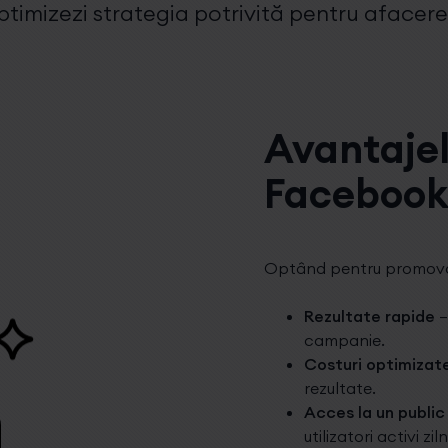
ptimizezi strategia potrivită pentru afacere
Avantajel
Facebook
Optând pentru promovar
Rezultate rapide
–
campanie.
Costuri optimizat
rezultate.
Acces la un public
utilizatori activi ziln