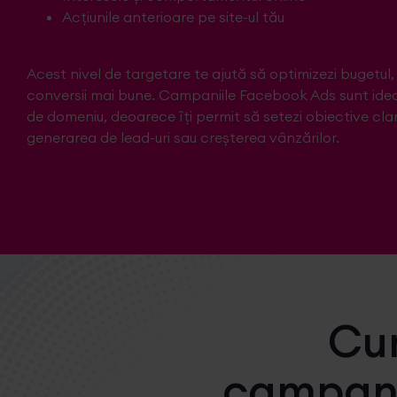
Acțiunile anterioare pe site-ul tău
Acest nivel de targetare te ajută să optimizezi bugetul, s
conversii mai bune. Campaniile Facebook Ads sunt ideal
de domeniu, deoarece îți permit să setezi obiective clar
generarea de lead-uri sau creșterea vânzărilor.
Cum
campani