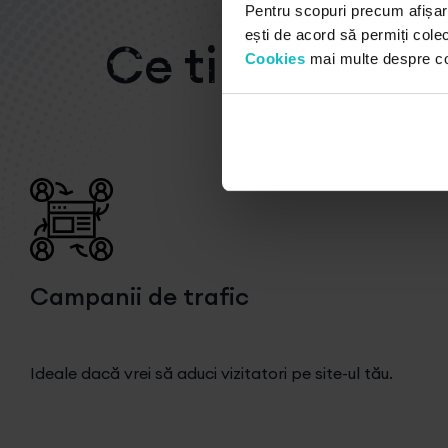
Pentru scopuri precum afișar
ești de acord să permiți colec
Ce tipuri de c
Cookies
mai multe despre cook
Facebook Ads oferă mai mul
Campanii de trafic
Ideale dacă vrei să aduci vizitatori pe site-ul tău.