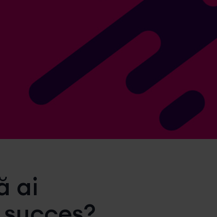
ă ai
 succes?