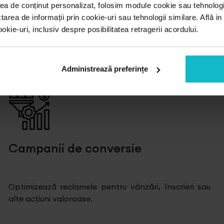
ea de conținut personalizat, folosim module cookie sau tehnologi
tarea de informații prin cookie-uri sau tehnologii similare. Află i
ampanii Facebook A
ie-uri, inclusiv despre posibilitatea retragerii acordului.
te tipuri de campanii, iar alegerea celei potrivite d
Administrează preferințe
Campanii de conversie
Optimizează reclamele pentru vânzări, înscrieri sau
alte acțiuni valoroase.