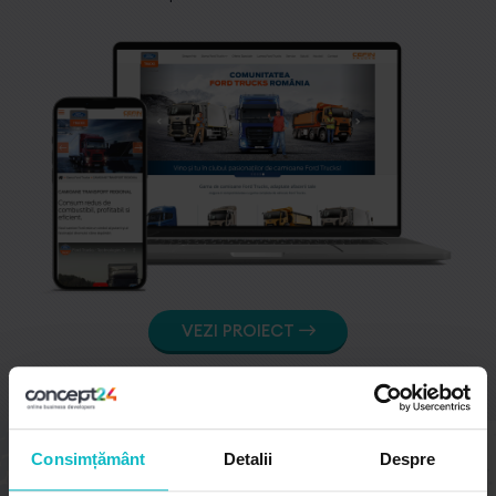
VEZI PROIECT
Consimțământ
Detalii
Despre