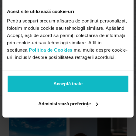
Acest site utilizează cookie-uri
Pentru scopuri precum afișarea de conținut personalizat,
folosim module cookie sau tehnologii similare. Apăsând
Accept, ești de acord să permiți colectarea de informații
Marilena Pop, Digital Manager
prin cookie-uri sau tehnologii similare. Află in
sectiunea
Politica de Cookies
mai multe despre cookie-
Concept 24 ne oferă suport full service în zona de
uri, inclusiv despre posibilitatea retragerii acordului.
digital: dezvoltare site, SEO si campanii tactice
online. Colaborăm de mulți ani și îi considerăm
parteneri de încredere. Oferă soluții integrate
orientate spre rezultat.
Acceptă toate
alte proiecte
Administrează preferințe