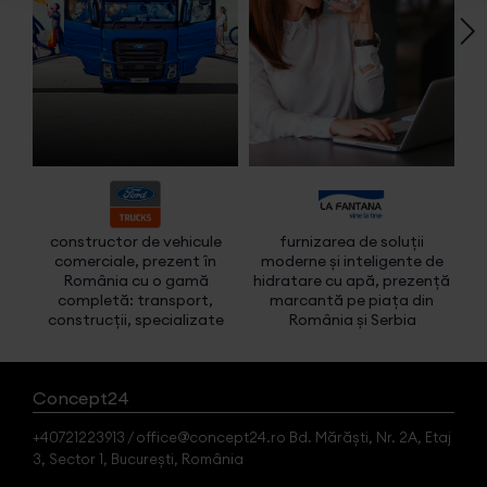
constructor de vehicule
furnizarea de soluții
f
comerciale, prezent în
moderne și inteligente de
imo
România cu o gamă
hidratare cu apă, prezență
completă: transport,
marcantă pe piața din
construcții, specializate
România și Serbia
Concept24
+40721223913 / office@concept24.ro Bd. Mărăști, Nr. 2A, Etaj
3, Sector 1, București, România