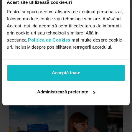
Acest site utilizează cookie-uri
Octavian Apostol, CEO
Pentru scopuri precum afișarea de conținut personalizat,
Sunt foarte mulțumit de magazinul online al
folosim module cookie sau tehnologii similare. Apăsând
companiei. Se cunoaște experiența unei echipe de
Accept, ești de acord să permiți colectarea de informații
specialiști care activează de mulți ani în domeniul
prin cookie-uri sau tehnologii similare. Află in
marketingului online: responsabili, proactivi, mereu
sectiunea
Politica de Cookies
mai multe despre cookie-
interesați de obținerea de rezultate pentru client.
uri, inclusiv despre posibilitatea retragerii acordului.
Soluția livrată generează un flux constant de cereri
de ofertă, avantajele competitive ale companiei
noastre fiind mult mai bine reflectate în piață.
Acceptă toate
alte proiecte
Administrează preferințe