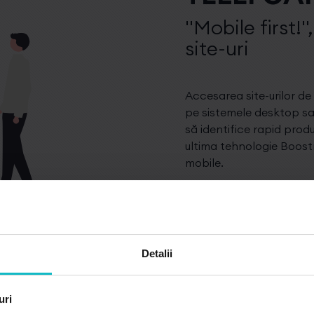
"Mobile first!
site-uri
Accesarea site-urilor de
pe sistemele desktop sau
să identifice rapid prod
ultima tehnologie Boost
mobile.
Detalii
ONVERSIE
uri