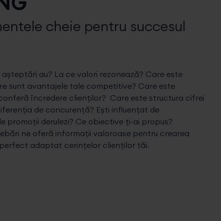
ING
entele cheie pentru succesul
Ce așteptări au? La ce valori rezonează? Care este
re sunt avantajele tale competitive? Care este
onferă încredere clienților? Care este structura cifrei
iferenția de concurență? Ești influențat de
de promoții derulezi? Ce obiective ți-ai propus?
rebări ne oferă informații valoroase pentru crearea
 perfect adaptat cerințelor clienților tăi.