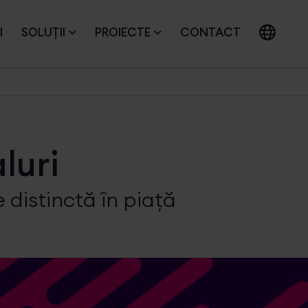
I
SOLUȚII
PROIECTE
CONTACT
luri
 distinctă în piață