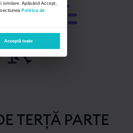
i similare. Apăsând Accept,
n sectiunea
Politica de
Acceptă toate
DE TERȚĂ PARTE