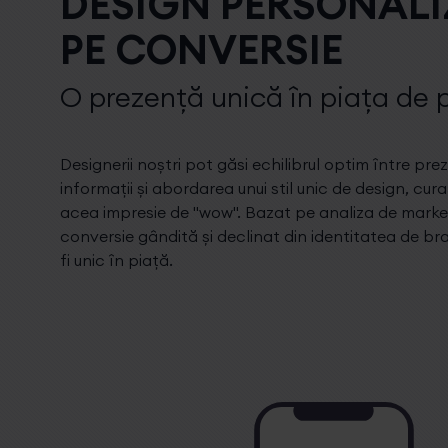
DESIGN PERSONALI
PE CONVERSIE
O prezență unică în piața de p
Designerii noștri pot găsi echilibrul optim între p
informații și abordarea unui stil unic de design, curat
acea impresie de "wow". Bazat pe analiza de marke
conversie gândită și declinat din identitatea de bran
fi unic în piață.