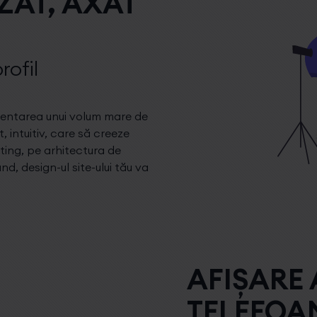
ZAT, AXAT
rofil
rezentarea unui volum mare de
, intuitiv, care să creeze
ting, pe arhitectura de
d, design-ul site-ului tău va
AFIȘARE
TELEFOA