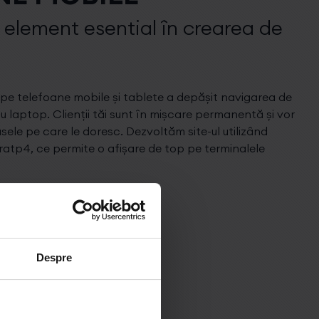
", element esential în crearea de
 pe telefoane mobile și tablete a depășit navigarea de
 laptop. Clienții tăi sunt în mișcare permanentă și vor
usele pe care le doresc. Dezvoltăm site-ul utilizând
ratp4, ce permite o afișare de top pe terminalele
Despre