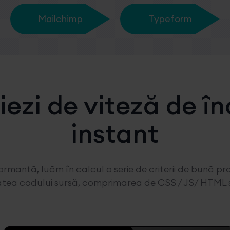
Mailchimp
Typeform
iezi de viteză de î
instant
mantă, luăm în calcul o serie de criterii de bună prac
tatea codului sursă, comprimarea de CSS / JS/ HTML și