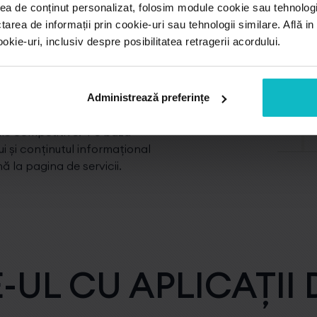
ea de conținut personalizat, folosim module cookie sau tehnologi
ul informațional
tarea de informații prin cookie-uri sau tehnologii similare. Află i
a de cereri de
ie-uri, inclusiv despre posibilitatea retragerii acordului.
Administrează preferințe
e clienții au nevoie, design-
tale competitive. Pe baza
ui și conținutul informațional
ă la pagina de servicii.
-UL CU APLICAȚII 