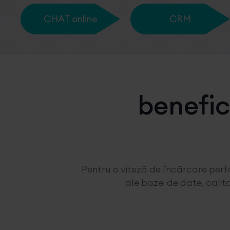
CHAT online
CRM
benefic
Pentru o viteză de încărcare perfor
ale bazei de date, cali