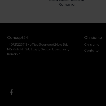
Romania
Concept24
Chi siamo
+40721223913 / office@concept24.ro Bd.
Chi siamo
Mărăști, Nr. 2A, Etaj 3, Sector 1, București,
Contatto
România