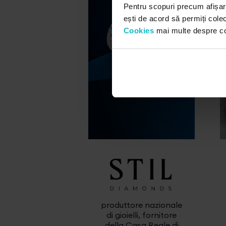
Pentru scopuri precum afișar
ești de acord să permiți colec
Cookies
mai multe despre cook
produttore nazionale
di gioielli, fornitore
della Casa Reale di