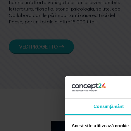
hanno un'offerta variegata di libri di diversi ambiti:
letteratura, filosofia, storia, psicologia, salute, ecc.
Collabora con le più importanti case editrici del
Paese, per un totale di oltre 15.000 titoli.
VEDI PROGETTO
Consimțământ
Acest site utilizează cookie-