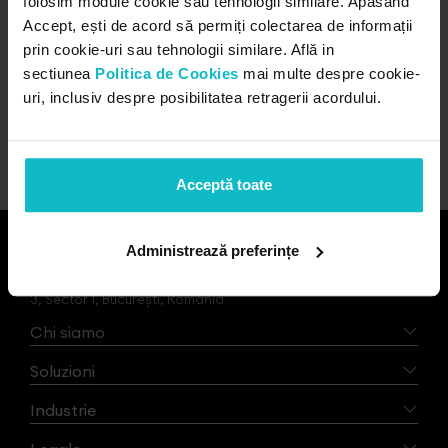
folosim module cookie sau tehnologii similare. Apăsând
Accept, ești de acord să permiți colectarea de informații
prin cookie-uri sau tehnologii similare. Află in
sectiunea
Politica de Cookies
mai multe despre cookie-
uri, inclusiv despre posibilitatea retragerii acordului.
VEDI PROGETTO
Acceptă toate
Concept24
Administrează preferințe
+40721223913 / office@concept24.ro Bd. Mărăști, Nr. 2A, Etaj
3, Sector 1, București, România
Chi siamo
Soluzioni
Industrie