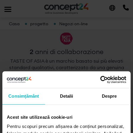
Casa
progetto
Negozi on-line
2
anni
di collaborazione
TASTE OF ASIA è un marchio basato sui più elevati
standard qualitativi, caratterizzato da una genuina
passione per la cucina asiatica e l'eccellenza
culinaria.
Consimțământ
Detalii
Despre
Acest site utilizează cookie-uri
Pentru scopuri precum afișarea de conținut personalizat,